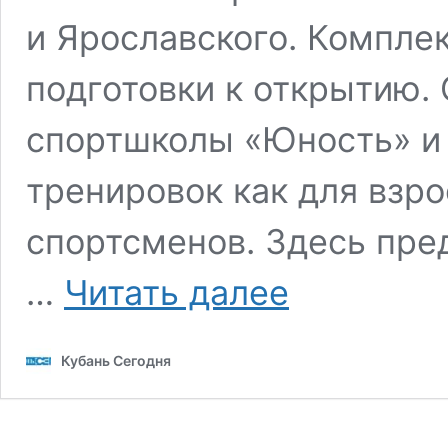
и Ярославского. Компле
подготовки к открытию. 
спортшколы «Юность» и 
тренировок как для взро
спортсменов. Здесь пре
Александр
…
Читать далее
Власов
осмотрел
новые
Кубань Сегодня
спортивные
объекты
в
Горячем
Ключе