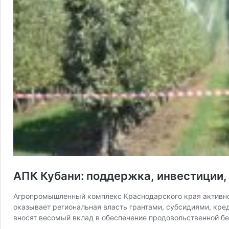
АПК Кубани: поддержка, инвестиции,
Агропромышленный комплекс Краснодарского края активно 
оказывает региональная власть грантами, субсидиями, кре
вносят весомый вклад в обеспечение продовольственной бе