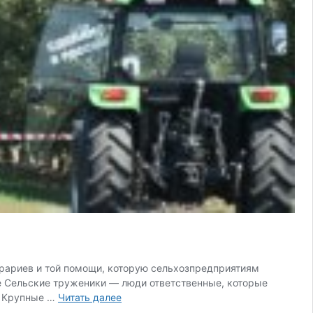
рариев и той помощи, которую сельхозпредприятиям
ые Сельские труженики — люди ответственные, которые
АПК
. Крупные …
Читать далее
Кубани: