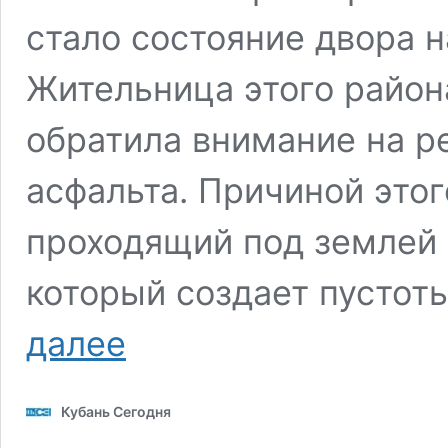
стало состояние двора н
Жительница этого район
обратила внимание на р
асфальта. Причиной этог
проходящий под землей
который создает пустоты
Депутат
далее
Госдумы
Эдуард
Кузнецов
Кубань Сегодня
провел
личный