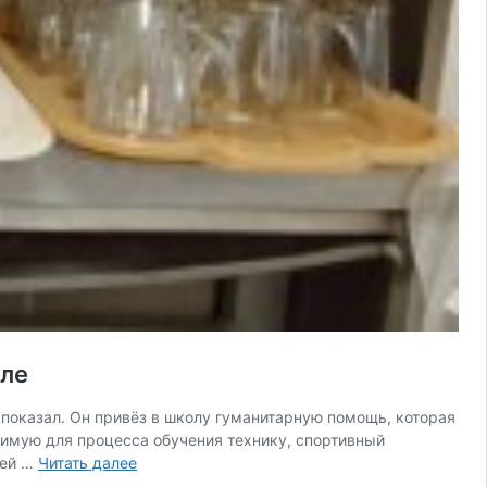
оле
показал. Он привёз в школу гуманитарную помощь, которая
димую для процесса обучения технику, спортивный
Депутат
тей …
Читать далее
ЗСК