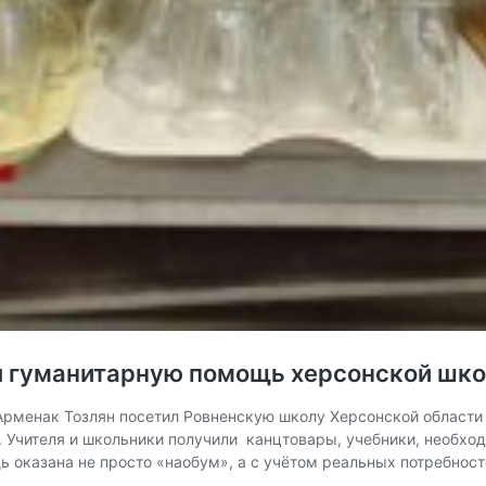
л гуманитарную помощь херсонской шк
рменак Тозлян посетил Ровненскую школу Херсонской области 
 Учителя и школьники получили канцтовары, учебники, необхо
щь оказана не просто «наобум», а с учётом реальных потребнос