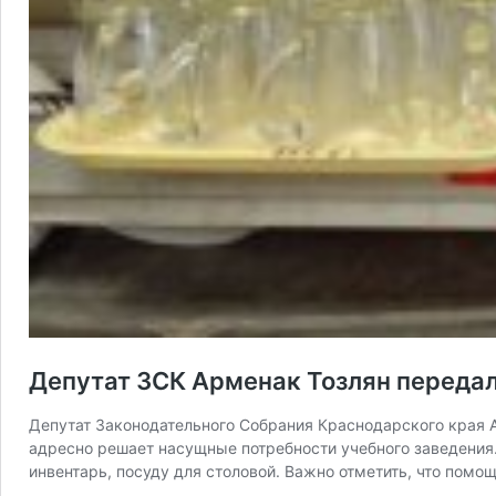
Депутат ЗСК Арменак Тозлян переда
Депутат Законодательного Собрания Краснодарского края А
адресно решает насущные потребности учебного заведения.
инвентарь, посуду для столовой. Важно отметить, что помо