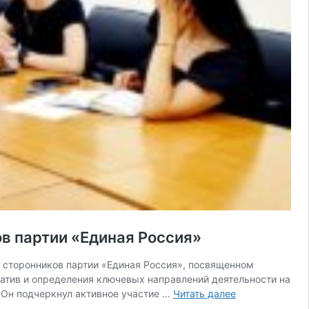
ов партии «Единая Россия»
а сторонников партии «Единая Россия», посвященном
иатив и определения ключевых направлений деятельности на
Депутат
 Он подчеркнул активное участие …
Читать далее
ЗСК