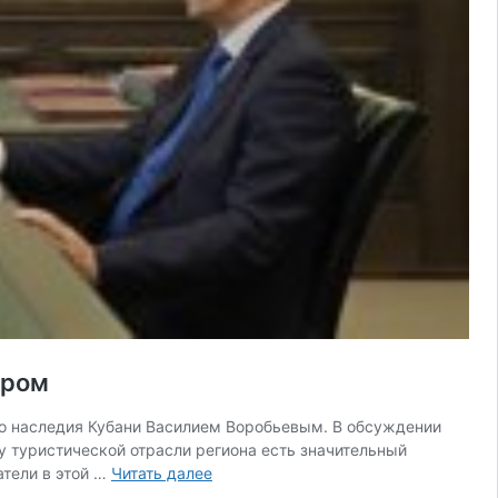
тром
го наследия Кубани Василием Воробьевым. В обсуждении
у туристической отрасли региона есть значительный
Юрий
атели в этой …
Читать далее
Бурлачко