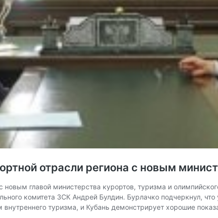
ортной отрасли региона с новым минис
 новым главой министерства курортов, туризма и олимпийско
ьного комитета ЗСК Андрей Булдин. Бурлачко подчеркнул, что 
 внутреннего туризма, и Кубань демонстрирует хорошие показ