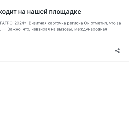
ходит на нашей площадке
ГРО-2024». Визитная карточка региона Он отметил, что за
ы. — Важно, что, невзирая на вызовы, международная
тьев
РО»:
рая
ы,
народная
вка
ит
дке