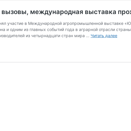
а вызовы, международная выставка про
нял участие в Международной агропромышленной выставке «ЮГА
на и одним из главных событий года в аграрной отрасли стран
Кондра
оизводителей из четырнадцати стран мира …
Читать далее
о
«ЮГАГ
Невзи
на
вызов
между
выста
проход
на
нашей
площа