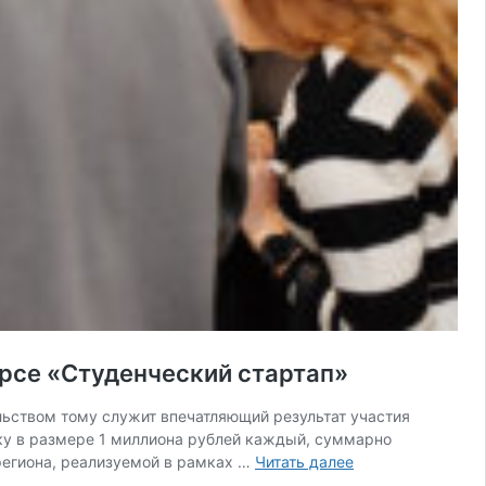
рсе «Студенческий стартап»
льством тому служит впечатляющий результат участия
ку в размере 1 миллиона рублей каждый, суммарно
Кубанские
 региона, реализуемой в рамках …
Читать далее
инноваторы