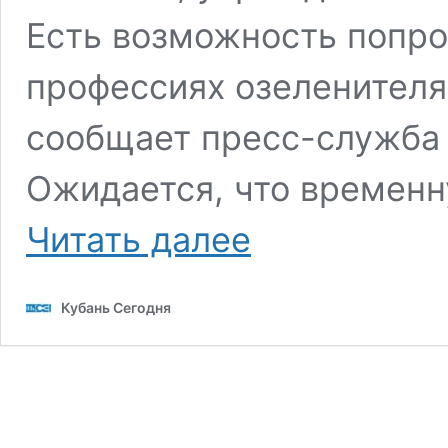
Есть возможность попро
профессиях озеленителя
сообщает пресс-служба
Ожидается, что временн
Мэрия
Читать далее
Краснодара
выделила
свыше
Кубань Сегодня
40
млн
рублей
на
трудоустройство
подростков
летом