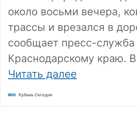
около восьми вечера, ко
трассы и врезался в до
сообщает пресс-служба
Краснодарскому краю. В
Молодая
Читать далее
женщина
погибла
в
Кубань Сегодня
ДТП
на
Кубани,
пять
человек
пострадали