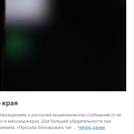
 края
дупреждением о рассылке мошеннических сообщений от ее
ях и мессенджерах. Для большей убедительности они
Мошенники
аявила: «Просьба блокировать чат …
Читать далее
начали