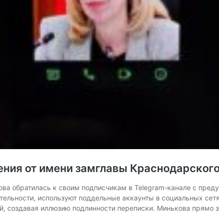
ния от имени замглавы Краснодарского
ова обратилась к своим подписчикам в Telegram-канале с пре
тельности, используют поддельные аккаунты в социальных сет
, создавая иллюзию подлинности переписки. Минькова прямо з