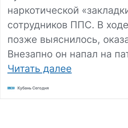
наркотической «закладк
сотрудников ППС. В ходе
позже выяснилось, ока
Внезапно он напал на па
Мужчина,
Читать далее
напавший
на
полицейских
Кубань Сегодня
в
Краснодаре,
оказался
«мясным
махинатором»
у
себя