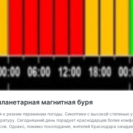
планетарная магнитная буря
ся к резким переменам погоды. Синоптики с высокой степенью
ературу. Сегодняшний день порадует краснодарцев более комфо
усов. Однако, помимо похолодания, жителей Краснодара ожида