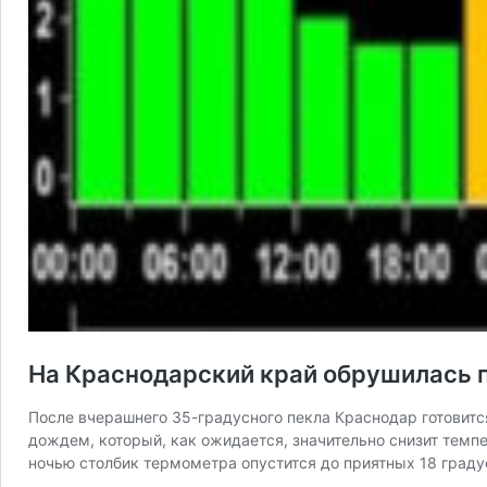
На Краснодарский край обрушилась 
После вчерашнего 35-градусного пекла Краснодар готовит
дождем, который, как ожидается, значительно снизит темп
ночью столбик термометра опустится до приятных 18 град