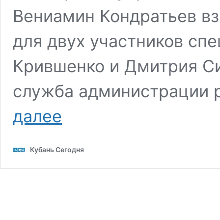
Вениамин Кондратьев вз
для двух участников сп
Крившенко и Дмитрия Си
служба администрации 
На
далее
Кубани
начали
стажировки
Кубань Сегодня
бойцы
СВО,
участники
программы
«Время
героев»