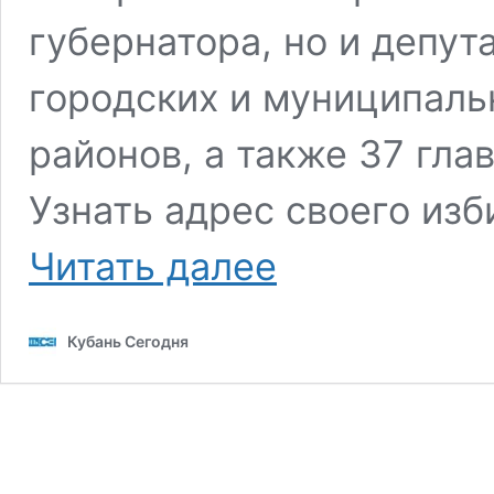
губернатора, но и депут
городских и муниципаль
районов, а также 37 гла
Узнать адрес своего из
На
Читать далее
Кубани
продолжается
второй
Кубань Сегодня
день
голосования
на
выборах
главы
региона