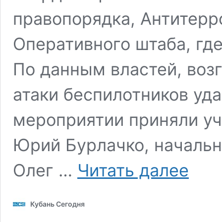
правопорядка, Антитерр
Оперативного штаба, где
По данным властей, воз
атаки беспилотников уда
мероприятии приняли уч
Юрий Бурлачко, начальн
На
Олег …
Читать далее
Кубани
продолж
устранят
Кубань Сегодня
последст
удара