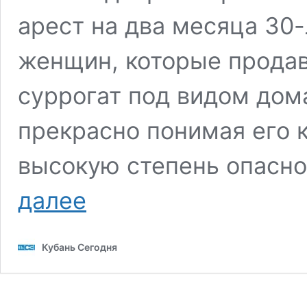
арест на два месяца 30
женщин, которые прода
суррогат под видом дом
прекрасно понимая его 
высокую степень опасно
На
далее
Кубани
резко
выросло
Кубань Сегодня
число
жертв
отравления
суррогатной
чачей