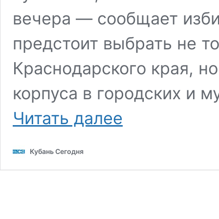
вечера — сообщает изб
предстоит выбрать не т
Краснодарского края, но
корпуса в городских и м
На
Читать далее
Кубани
стартовало
трехдневное
Кубань Сегодня
голосование
на
выборах