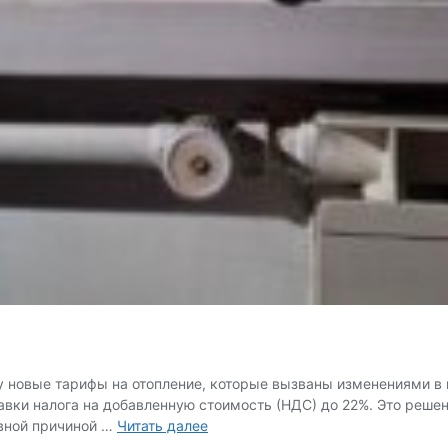
лу новые тарифы на отопление, которые вызваны изменениями в 
авки налога на добавленную стоимость (НДС) до 22%. Это решен
На
вной причиной …
Читать далее
Кубани