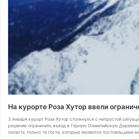
На курорте Роза Хутор ввели огранич
3 января курорт Роза Хутор столкнулся с непростой ситуац
решение ограничить въезд в Горную Олимпийскую Деревню
попасть только те гости, которые являются постояльцами м