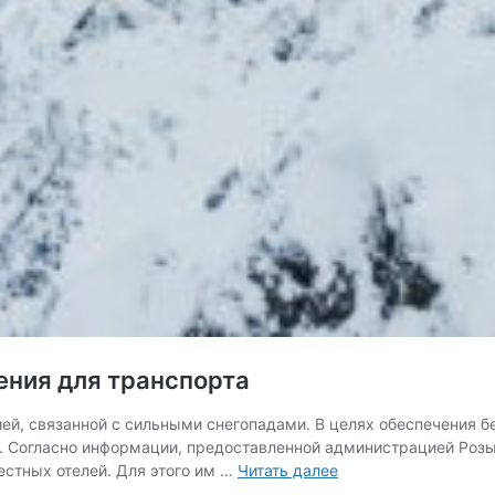
ения для транспорта
ией, связанной с сильными снегопадами. В целях обеспечения б
. Согласно информации, предоставленной администрацией Розы
На
естных отелей. Для этого им …
Читать далее
курорте