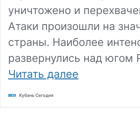
уничтожено и перехваче
Атаки произошли на зна
страны. Наиболее интен
развернулись над югом 
Ночью
Читать далее
над
Кубанью
сбили
Кубань Сегодня
67
украинских
беспилотников