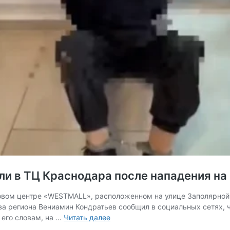
али в ТЦ Краснодара после нападения н
овом центре «WESTMALL», расположенном на улице Заполярной.
ава региона Вениамин Кондратьев сообщил в социальных сетях,
Один
 его словам, на …
Читать далее
человек