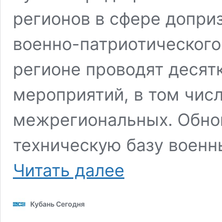
регионов в сфере допри
военно-патриотического
регионе проводят десят
мероприятий, в том числ
межрегиональных. Обно
техническую базу военн
Около
Читать далее
7,5
тысяч
кубанских
Кубань Сегодня
призывников
пополнят