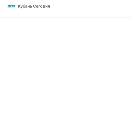
Кубань Сегодня
Кондратьев
открыли
Международную
сельскохозяйственную
выставку
«ЮГАГРО‐
2025»