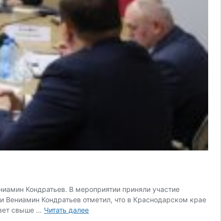
иамин Кондратьев. В мероприятии приняли участие
ни Вениамин Кондратьев отметил, что в Краснодарском крае
Почти
ивет свыше …
Читать далее
9