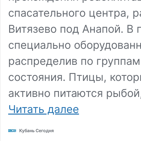
спасательного центра, 
Витязево под Анапой. В 
специально оборудованн
распределив по группам
состояния. Птицы, кото
активно питаются рыбой
Появилось
Читать далее
видео
из
краснодарского
Кубань Сегодня
Сафари-
парка,