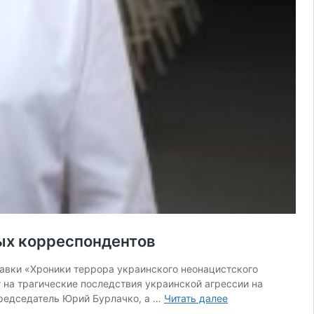
ых корреспондентов
тавки «Хроники террора украинского неонацистского
 на трагические последствия украинской агрессии на
Председатель
председатель Юрий Бурлачко, а …
Читать далее
ЗСК