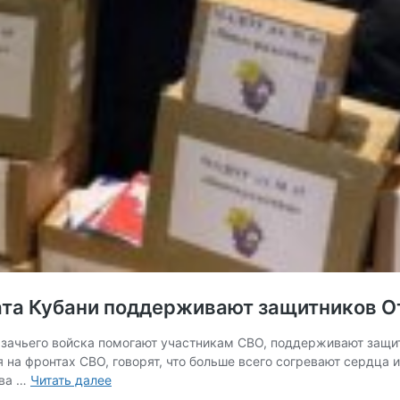
чата Кубани поддерживают защитников О
 казачьего войска помогают участникам СВО, поддерживают за
на фронтах СВО, говорят, что больше всего согревают сердца и
Сердца
тва …
Читать далее
на