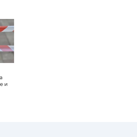
а
е и