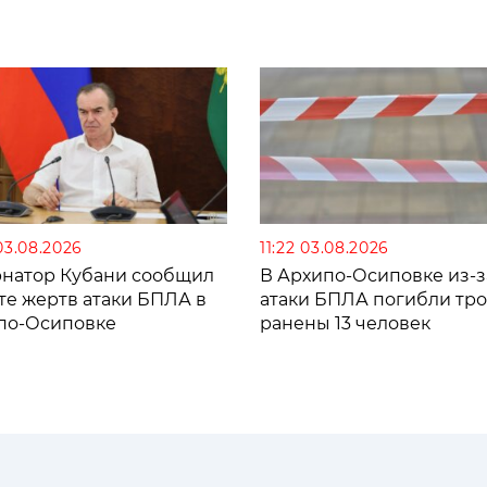
03.08.2026
11:22 03.08.2026
рнатор Кубани сообщил
В Архипо-Осиповке из-з
те жертв атаки БПЛА в
атаки БПЛА погибли тро
по-Осиповке
ранены 13 человек