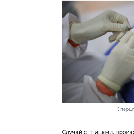
Опершт
Случай с птицами, прои