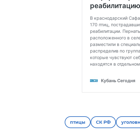
птицы
СК РФ
уголов