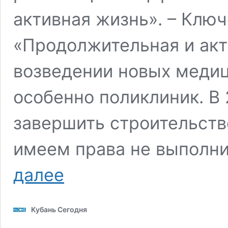
активная жизнь». – Клю
«Продолжительная и акт
возведении новых меди
особенно поликлиник. В
завершить строительств
имеем права не выполни
В
далее
2026
году
в
Кубань Сегодня
Краснодарском
крае