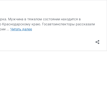
рка. Мужчина в тяжелом состоянии находится в
по Краснодарскому краю. Госавтоинспекторы рассказали
В
ории …
Читать далее
автокатастрофе
под
Джубгой
пострадали
мотоциклист
и
его
пассажирка