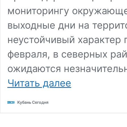
мониторингу окружающе
выходные дни на террит
неустойчивый характер 
февраля, в северных ра
ожидаются незначительн
В
Читать далее
Гидрометцентре
рассказали,
какая
Кубань Сегодня
погода
ждет
жителей
Кубани
23