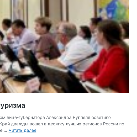
туризма
ом вице-губернатора Александра Руппеля осветило
: Край дважды вошел в десятку лучших регионов России по
В
ре …
Читать далее
Краснодарском