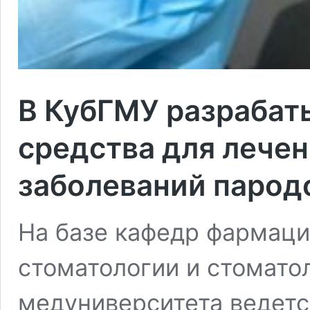
В КубГМУ разрабат
средства для лече
заболеваний парод
На базе кафедр фармаци
стоматологии и стомато
медуниверситета ведетс