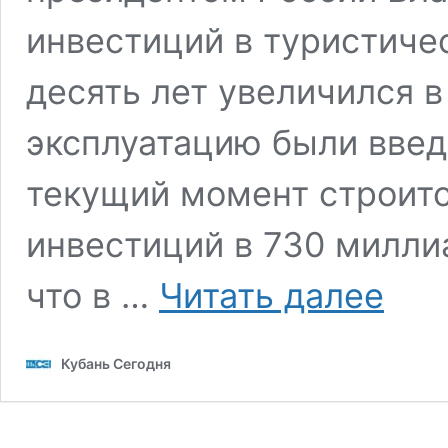
инвестиций в туристиче
десять лет увеличился в
эксплуатацию были введ
текущий момент строит
инвестиций в 730 милли
Вениами
что в …
Читать далее
Кондрать
Объем
инвестиц
Кубань Сегодня
в
курортн
сферу
Кубани
за