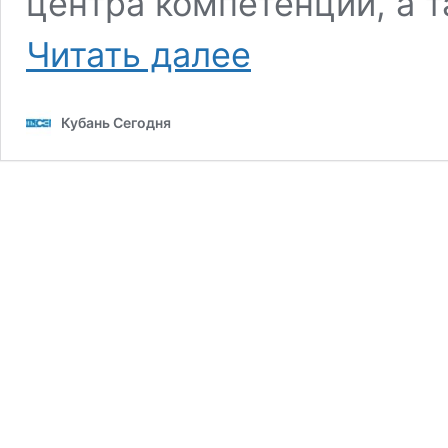
центра компетенций, а 
Вероника
Читать далее
Иванчикова
поздравила
коллектив
Кубань Сегодня
детского
сада
с
получением
статуса
регионального
образца
по
внедрению
бережливых
проектов