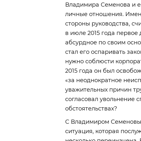
Владимира Семенова и е
личные отношения. Имен
стороны руководства, сч
в июле 2015 года первое
абсурдное по своим осн
стал его оспаривать зако
нужно соблюсти корпорат
2015 года он был освобо
«за неоднократное неис
уважительных причин тр
согласовал увольнение с
обстоятельствах?
С Владимиром Семеновым
ситуация, которая послу
несколько переиначена. 