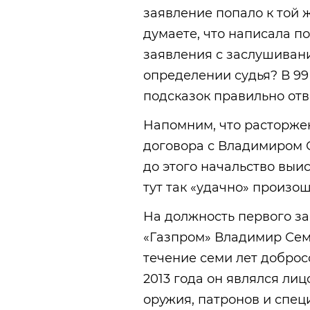
заявление попало к той ж
думаете, что написала п
заявления с заслушиван
определении судья? В 99 
подсказок правильно отве
Напомним, что расторже
договора с Владимиром С
до этого начальство выис
тут так «удачно» произо
На должность первого з
«Газпром» Владимир Семе
течение семи лет доброс
2013 года он являлся лиц
оружия, патронов и специ