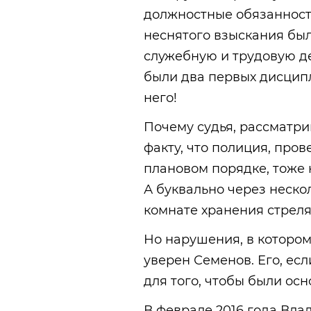
должностные обязанности
неснятого взыскания был
служебную и трудовую д
были два первых дисцип
него!
Почему судья, рассматри
факту, что полиция, про
плановом порядке, тоже 
А буквально через неско
комнате хранения стреля
Но нарушения, в котором
уверен Семенов. Его, есл
для того, чтобы были осн
В феврале 2016 года Вла