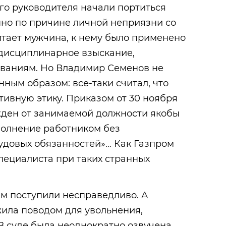
го руководителя начали портиться
но по причине личной неприязни со
итает мужчина, к нему было применено
 дисциплинарное взыскание,
ованиям. Но Владимир Семенов не
нным образом: все-таки считал, что
ивную этику. Приказом от 30 ноября
жден от занимаемой должности якобы
полнение работником без
удовых обязанностей»… Как Газпром
пециалиста при таких странных
 поступили несправедливо. А
жила поводом для увольнения,
В суде была неоднократно озвучена