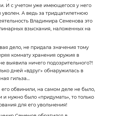
. И с учетом уже имеющегося у него
 уволен. А ведь за тридцатилетнюю
еятельность Владимира Семенова это
линарных взыскания, наложенных на
вая дело, не придала значения тому
веряя комнату хранения оружия в
не выявила ничего подозрительного?!
лько дней «вдруг» обнаружилась в
ная гильза…
 его обвинили, на самом деле не было,
и и нужно было «придумать», то только
ования для его увольнения!
димир Семенов обратился в