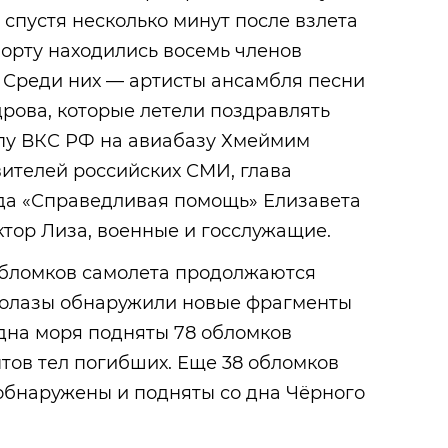
 спустя несколько минут после взлета
борту находились восемь членов
 Среди них — артисты ансамбля песни
рова, которые летели поздравлять
пу ВКС РФ на авиабазу Хмеймим
вителей российских СМИ, глава
да «Справедливая помощь» Елизавета
ктор Лиза, военные и госслужащие.
обломков самолета продолжаются
одолазы обнаружили новые фрагменты
 дна моря подняты 78 обломков
тов тел погибших. Еще 38 обломков
бнаружены и подняты со дна Чёрного