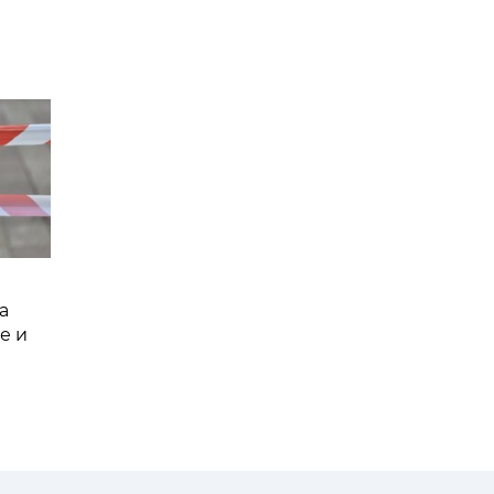
а
е и