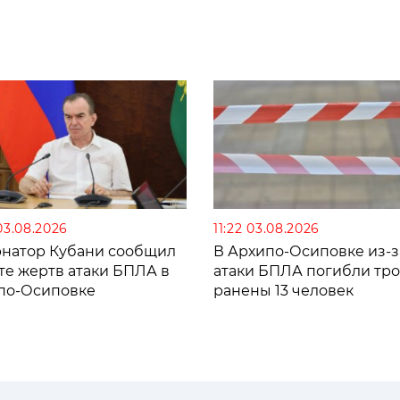
03.08.2026
11:22 03.08.2026
рнатор Кубани сообщил
В Архипо-Осиповке из-з
те жертв атаки БПЛА в
атаки БПЛА погибли тро
по-Осиповке
ранены 13 человек