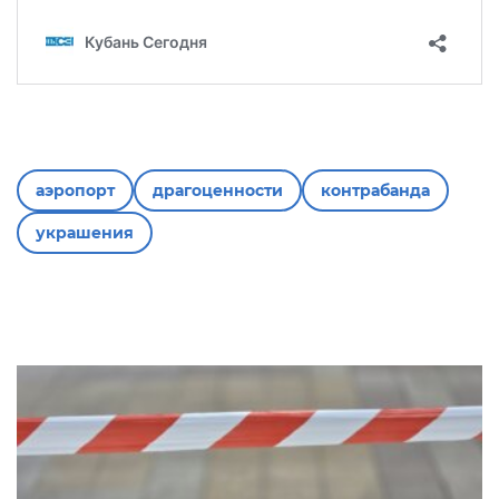
аэропорт
драгоценности
контрабанда
украшения