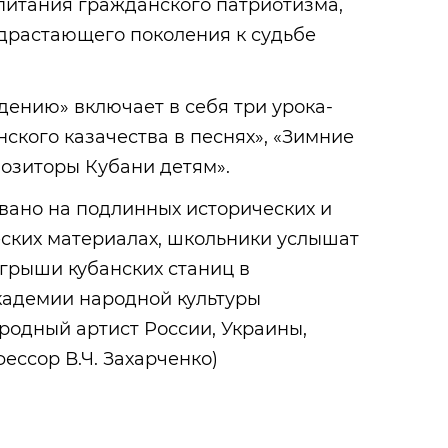
питания гражданского патриотизма,
одрастающего поколения к судьбе
ению» включает в себя три урока-
нского казачества в песнях», «Зимние
позиторы Кубани детям».
вано на подлинных исторических и
ских материалах, школьники услышат
грыши кубанских станиц в
кадемии народной культуры
ародный артист России, Украины,
ессор В.Ч. Захарченко)