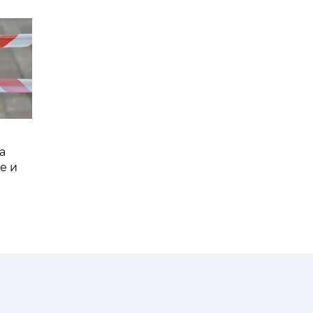
а
е и