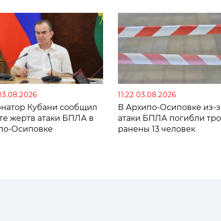
03.08.2026
11:22 03.08.2026
рнатор Кубани сообщил
В Архипо-Осиповке из-з
те жертв атаки БПЛА в
атаки БПЛА погибли тро
по-Осиповке
ранены 13 человек