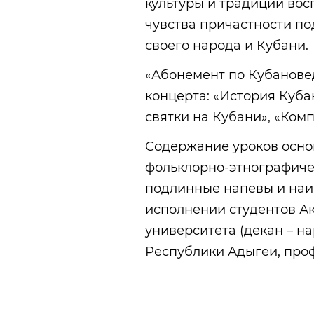
культуры и традиции вос
чувства причастности п
своего народа и Кубани.
«Абонемент по Кубановед
концерта: «История Куба
святки на Кубани», «Ком
Содержание уроков осно
фольклорно-этнографиче
подлинные напевы и наи
исполнении студентов А
университета (декан – н
Республики Адыгеи, проф