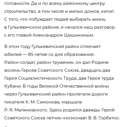
готовности. Да и по всему районному центру
строительство, в том числе и жилых домов, кипит.
С того, что побуждает людей выбирать жизнь
в Гулькевичском районе, и начался наш разговор
с его главой Александром Шишикиным.
В этом году Гулькевичский район отмечает
юбилей —
85-летие
со дня образования.
Район-солдат
,
район-труженик
, он дал Родине
восемь Героев Советского Союза, двадцать два
Героя Социалистического Труда, два Героя труда
Кубани. В годы Великой Отечественной войны
через Гулькевичский район пролегали дороги
писателя
К. М. Симонова
, маршала
Р. Я. Малиновского
. Здесь родился дважды Герой
Советского Союза
летчик-космонавт
В. В. Горбатко
.