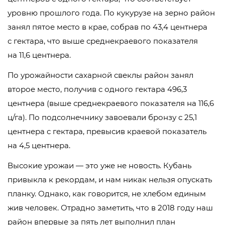
уровню прошлого года. По кукурузе на зерно район
занял пятое место в крае, собрав по 43,4 центнера
с гектара, что выше среднекраевого показателя
на 11,6 центнера.
По урожайности сахарной свеклы район занял
второе место, получив с одного гектара 496,3
центнера (выше среднекраевого показателя на 116,6
ц/га). По подсолнечнику завоевали бронзу с 25,1
центнера с гектара, превысив краевой показатель
на 4,5 центнера.
Высокие урожаи — это уже не новость. Кубань
привыкла к рекордам, и нам никак нельзя опускать
планку. Однако, как говорится, не хлебом единым
жив человек. Отрадно заметить, что в 2018 году наш
район впервые за пять лет выполнил план