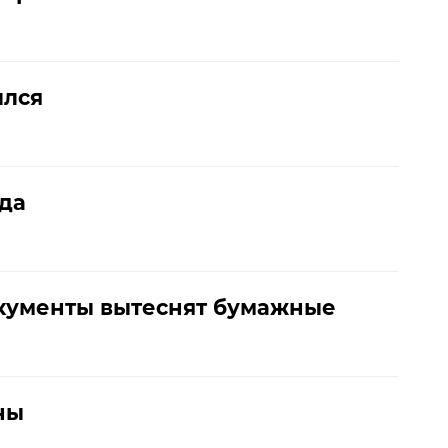
ылся
да
кументы вытеснят бумажные
ны