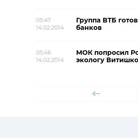
Группа ВТБ гото
05:47
банков
14.02.2014
МОК попросил Ро
05:46
экологу Витишк
14.02.2014