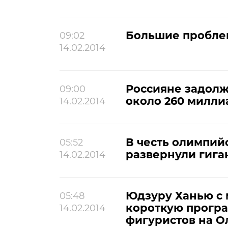
Большие пробле
09:02
14.02.2014
Россияне задолж
09:00
около 260 милли
14.02.2014
В честь олимпий
05:52
развернули гига
14.02.2014
Юдзуру Ханью с
05:48
короткую програ
14.02.2014
фигуристов на 