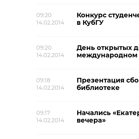
Конкурс студенч
09:20
в КубГУ
14.02.2014
День открытых д
09:20
международном 
14.02.2014
Презентация сбо
09:18
библиотеке
14.02.2014
Начались «Екат
09:17
вечера»
14.02.2014