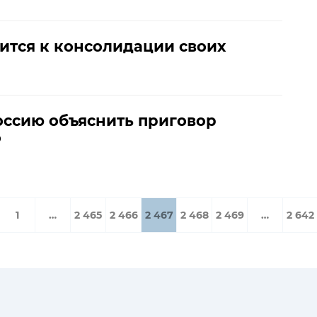
вится к консолидации своих
ссию объяснить приговор
о
1
…
2 465
2 466
2 467
2 468
2 469
…
2 642