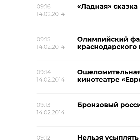
«Ладная» сказка
09:16
14.02.2014
Олимпийский фа
09:15
краснодарского 
14.02.2014
Ошеломительная
09:14
кинотеатре «Евр
14.02.2014
Бронзовый росс
09:13
14.02.2014
Нельзя усыплят
09:12