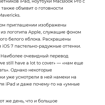
тников iPad, ноутбуки MacBook Pro с
 также объявит о готовности
avericks.
ном приглашении изображены
 из логотипа Apple, служащие фоном
ого белого яблока. Раскрашены
я iOS 7 пастельно-радужные оттенки.
ок. Наиболее очевидный перевод
still have a lot to cover» — «нам еще
зать». Однако некоторые
ки уже усмотрели в ней намеки на
я iPad и даже почему-то на «умные
от же день, что и большое