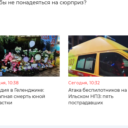
у бы не понадеяться на сюрприз?
ня, 10:38
Сегодня, 10:32
дия в Геленджике:
Атака беспилотников на
апная смерть юной
Ильском НПЗ: пять
астки
пострадавших