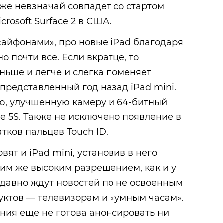
кже невзначай совпадет со стартом
rosoft Surface 2 в США.
 «айфонами», про новые iPad благодаря
о почти все. Если вкратце, то
оньше и легче и слегка поменяет
 представленный год назад iPad mini.
ую, улучшенную камеру и 64-битный
ne 5S. Также не исключено появление в
тков пальцев Touch ID.
вят и iPad mini, установив в него
ким же высоким разрешением, как и у
e давно ждут новостей по не освоенным
уктов — телевизорам и «умным часам».
ания еще не готова анонсировать ни