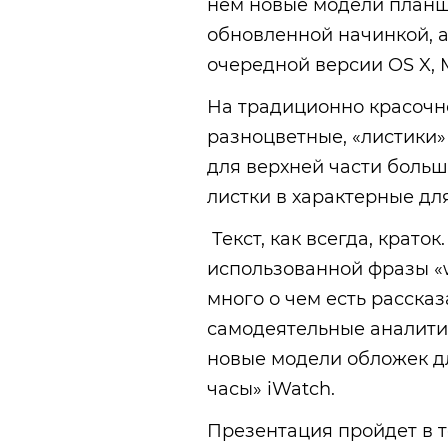
нем новые модели планше
обновленной начинкой, а
очередной версии OS X, M
На традиционно красоч
разноцветные, «листики»
для верхней части больш
листки в характерные дл
Текст, как всегда, крат
использованной фразы «we 
много о чем есть расска
самодеятельные аналити
новые модели обложек дл
часы» iWatch.
Презентация пройдет в т