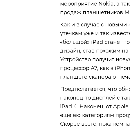
мероприятие Nokia, а та
продаж планшетников Mic
Как и в случае с новыми
утечкам уже и так известн
«большой» iPad станет т
дизайн, став похожим на
Устройство получит нов
процессор A7, как в iPho
планшете сканера отпеча
Предполагается, что обно
наконец-то дисплей с та
iPad 4. Наконец, от Appl
еще ею категориям прод
Скорее всего, пока комп