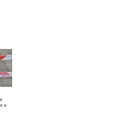
а
е и