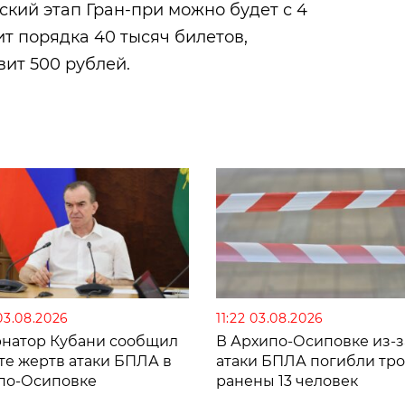
ский этап Гран-при можно будет с 4
ит порядка 40 тысяч билетов,
ит 500 рублей.
03.08.2026
11:22 03.08.2026
рнатор Кубани сообщил
В Архипо-Осиповке из-з
те жертв атаки БПЛА в
атаки БПЛА погибли тро
по-Осиповке
ранены 13 человек