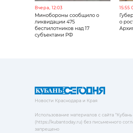
Вчера, 12:03
15:55 
Минобороны сообщило о
Губе
ликвидации 475
о рос
беспилотников над 17
Архи
субъектами РФ
Новости Краснодара и Края
Использование материалов с сайта "Кубань
(https://kubantoday.ru) без письменного со
запрещено