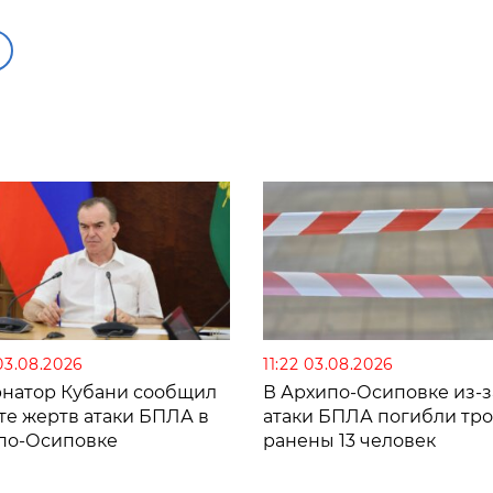
03.08.2026
11:22 03.08.2026
рнатор Кубани сообщил
В Архипо-Осиповке из-з
те жертв атаки БПЛА в
атаки БПЛА погибли тро
по-Осиповке
ранены 13 человек