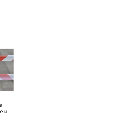
а
е и