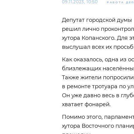
09.11.2023, 10:50
РАБОТА ДЕ
Депутат городской думы
решил лично проконтроли
хутора Копанского. Для э
выслушал всех их прось
Как оказалось, одна из о
близлежащих населённых 
Также жители попросили
в ремонте тротуара по у
Он уже давно весь в глуб
хватает фонарей.
Помимо этого, парламен
хутора Восточного плани