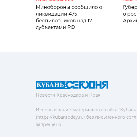
Минобороны сообщило о
Губе
ликвидации 475
о рос
беспилотников над 17
Архи
субъектами РФ
Новости Краснодара и Края
Использование материалов с сайта "Кубань
(https://kubantoday.ru) без письменного со
запрещено