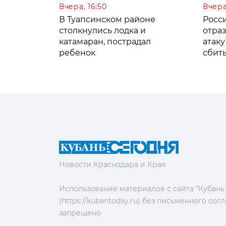
Вчера, 16:50
Вчера,
В Туапсинском районе
Росс
столкнулись лодка и
отра
катамаран, пострадал
атаку
ребенок
сбит
Новости Краснодара и Края
Использование материалов с сайта "Кубань
(https://kubantoday.ru) без письменного со
запрещено