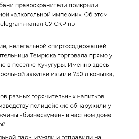
бани правоохранители прикрыли
ной «алкогольной империи». Об этом
elegram-канал СУ СКР по
ие, нелегальной спиртосодержащей
ительница Темрюка торговала прямо у
не в посёлке Кучугуры. Именно здесь
рольной закупки изъяли 750 л коньяка,
ров разных горячительных напитков
оизводству полицейские обнаружили у
ужчины «бизнесвумен» в частном доме
ой.
льной пары изъяли и отправили на