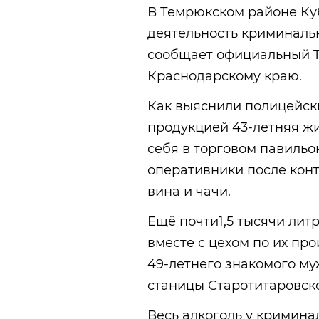
В Темрюкском районе Ку
деятельность криминаль
сообщает официальный T
Краснодарскому краю.
Как выяснили полицейск
продукцией 43-летняя ж
себя в торговом павильо
оперативники после конт
вина и чачи.
Ещё почти1,5 тысячи лит
вместе с цехом по их пр
49-летнего знакомого м
станицы Старотитаровск
Весь алкоголь у кримина