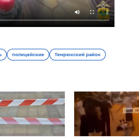
ь
полицейские
Темрюкский район