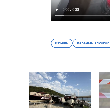
изъяли
палёный алкогол