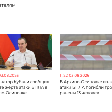
ателям.
03.08.2026
11:22 03.08.2026
рнатор Кубани сообщил
В Архипо-Осиповке из-з
те жертв атаки БПЛА в
атаки БПЛА погибли тро
по-Осиповке
ранены 13 человек