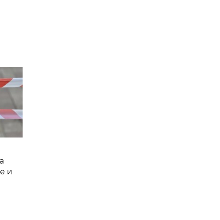
а
е и