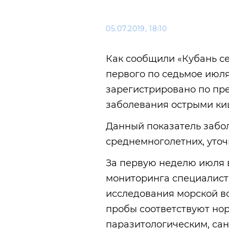
05.07.2019, 18:10
Как сообщили «Кубань се
первого по седьмое июл
зарегистрировано по пр
заболевания острыми к
Данный показатель забол
среднемноголетних, уто
За первую неделю июля 
мониторинга специалист
исследования морской в
пробы соответствуют но
паразитологическим, са