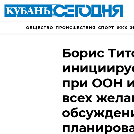
ОБЩЕСТВО
ПРОИСШЕСТВИЯ
СПОРТ
ЖКХ
Э
Борис Тит
иницииру
при ООН и
всех жел
обсужден
планиров